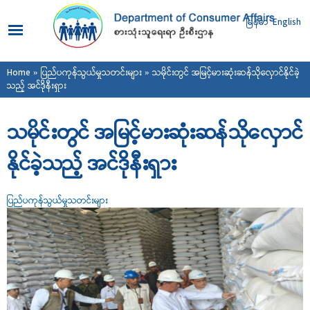
Skip to
main
မြန်မာ
English
content
You are here
Home
»
ပြည်ပကုန်သွယ်မှုသတင်းများ
» သမိုင်းတွင် အမြင့်မားဆုံးဆန်သိုလှောင်နိုင်ခဲ့
သည့် အင်ဒိုနီးရှား
သမိုင်းတွင် အမြင့်မားဆုံးဆန်သိုလှောင်
နိုင်ခဲ့သည့် အင်ဒိုနီးရှား
ပြည်ပကုန်သွယ်မှုသတင်းများ