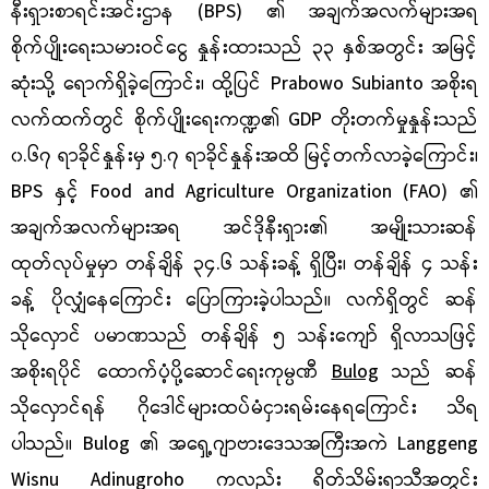
နီးရှားစာရင်းအင်းဌာန (BPS) ၏ အချက်အလက်များအရ
စိုက်ပျိုးရေးသမားဝင်ငွေ နှုန်းထားသည် ၃၃ နှစ်အတွင်း အမြင့်
ဆုံးသို့ ရောက်ရှိခဲ့ကြောင်း၊ ထို့ပြင် Prabowo Subianto အစိုးရ
လက်ထက်တွင် စိုက်ပျိုးရေးကဏ္ဍ၏ GDP တိုးတက်မှုနှုန်းသည်
၀.၆၇ ရာခိုင်နှုန်းမှ ၅.၇ ရာခိုင်နှုန်းအထိ မြင့်တက်လာခဲ့ကြောင်း၊
BPS နှင့် Food and Agriculture Organization (FAO) ၏
အချက်အလက်များအရ အင်ဒိုနီးရှား၏ အမျိုးသားဆန်
ထုတ်လုပ်မှုမှာ တန်ချိန် ၃၄.၆ သန်းခန့် ရှိပြီး၊ တန်ချိန် ၄ သန်း
ခန့် ပိုလျှံနေကြောင်း ပြောကြားခဲ့ပါသည်။ လက်ရှိတွင် ဆန်
သိုလှောင် ပမာဏသည် တန်ချိန် ၅ သန်းကျော် ရှိလာသဖြင့်
အစိုးရပိုင် ထောက်ပံ့ပို့ဆောင်ရေးကုမ္ပဏီ
Bulog
သည် ဆန်
သိုလှောင်ရန် ဂိုဒေါင်များထပ်မံငှားရမ်းနေရကြောင်း သိရ
ပါသည်။ Bulog ၏ အရှေ့ဂျာဗားဒေသအကြီးအကဲ Langgeng
Wisnu Adinugroho ကလည်း ရိတ်သိမ်းရာသီအတွင်း