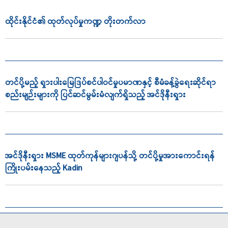
ထိုင်းနိုင်ငံ၏ ထုတ်လုပ်မှုကဏ္ဍ တိုးတက်လာ
တင်ပို့မည့် ရှားပါးမြေဒြပ်စင်ပါဝင်မှုပမာဏနှင့် စီမံခန့်ခွဲရေးဆိုင်ရာ
စည်းမျဉ်းများကို ပြင်ဆင်မွမ်းမံလျက်ရှိသည့် အင်ဒိုနီးရှား
အင်ဒိုနီးရှား MSME ထုတ်ကုန်များဂျပန်သို့ တင်ပို့မှုအားကောင်းရန်
ကြိုးပမ်းနေသည့် Kadin