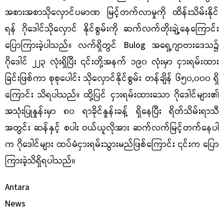
အစားအစာသိုလှောင်ပမာဏ မြင့်တက်လာမှုကို ထိန်းသိမ်းနိုင်
ရန် ဂိုဒေါင်သိုလှောင် နိုင်စွမ်းကို ဆက်လက်တိုးချဲ့နေကြောင်း
ပြောကြားခဲ့ပါသည်။ လက်ရှိတွင် Bulog အရှေ့ဂျာဗားဒေသ၌
ဂိုဒေါင် ၂၂၃ လုံးရှိပြီး ၎င်းတို့အနက် ၁၉၀ လုံးမှာ ငှားရမ်းထား
ခြင်းဖြစ်ကာ စုစုပေါင်း သိုလှောင်နိုင်စွမ်း တန်ချိန် ၆၅၀,၀၀၀ ရှိ
ကြောင်း သိရပါသည်။ ထို့ပြင် ငှားရမ်းထားသော ဂိုဒေါင်များ၏
အသုံးပြုနှုန်းမှာ ၈၀ ရာခိုင်နှုန်းခန့် ရှိနေပြီး ရိတ်သိမ်းရာသီ
အတွင်း ဆန်နှင့် စပါး ဝယ်ယူလိုအား ဆက်လက်မြင့်တက်နေပါ
က ဂိုဒေါင်များ ထပ်မံငှားရမ်းသွားမည်ဖြစ်ကြောင်း ၎င်းက ပြော
ကြားခဲ့သိရှိရပါသည်။
Antara
News