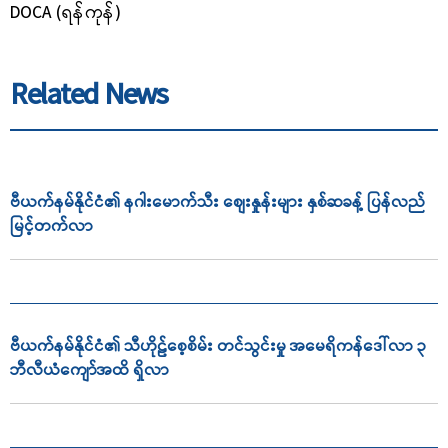
DOCA (ရန်ကုန်)
Related News
ဗီယက်နမ်နိုင်ငံ၏ နဂါးမောက်သီး စျေးနှုန်းများ နှစ်ဆခန့် ပြန်လည်
မြင့်တက်လာ
ဗီယက်နမ်နိုင်ငံ၏ သီဟိုဠ်စေ့စိမ်း တင်သွင်းမှု အမေရိကန်ဒေါ်လာ ၃
ဘီလီယံကျော်အထိ ရှိလာ