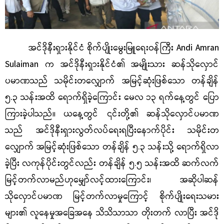
အင်ဒိုနီးရှားနိုင်ငံ စိုက်ပျိုးမွေးမြူရေးဝန်ကြီး
Andi Amran
Sulaiman က အင်ဒိုနီးရှားနိုင်ငံ၏ အမျိုးသား ဆန်သိုလှောင်
ပမာဏသည် သမိုင်းတလျှောက် အမြင့်ဆုံးဖြစ်သော တန်ချိန်
၅.၃ သန်းအထိ ရောက်ရှိခဲ့ကြောင်း မေလ ၁၃ ရက်နေ့တွင် ပြော
ကြားခဲ့ပါသည်။ ယနေ့တွင် ၎င်းတို့၏ ဆန်သိုလှောင်ပမာဏ
သည် အင်ဒိုနီးရှားလွတ်လပ်ရေးရပြီးနောက်ပိုင်း သမိုင်းတ
လျှောက် အမြင့်ဆုံးဖြစ်သော တန်ချိန် ၅.၃ သန်းသို့ ရောက်ရှိလာ
ခဲ့ပြီး လကုန်ပိုင်းတွင်လည်း တန်ချိန် ၅.၅ သန်းအထိ ဆက်လက်
မြင့်တက်လာမည်ဟုမျှော်လင့်ထားကြောင်း၊ အဆိုပါဆန်
သိုလှောင်ပမာဏ မြင့်တက်လာမှုကြောင့် စိုက်ပျိုးရေးသမား
များ၏ လူနေမှုအခြေအနေ သိသိသာသာ တိုးတက် လာပြီး အင်ဒို