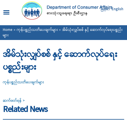
Skip to
main
မြန်မာ
English
content
You are here
Home
»
ကုန်ပစ္စည်းသတိပေးချက်များ
» အိမ်သုံးလျှပ်စစ် နှင့် ဆောက်လုပ်ရေးပစ္စည်း
များ
အိမ်သုံးလျှပ်စစ် နှင့် ဆောက်လုပ်ရေး
ပစ္စည်းများ
ကုန်ပစ္စည်းသတိပေးချက်များ
ဆက်ဖတ်ရန် >
Related News