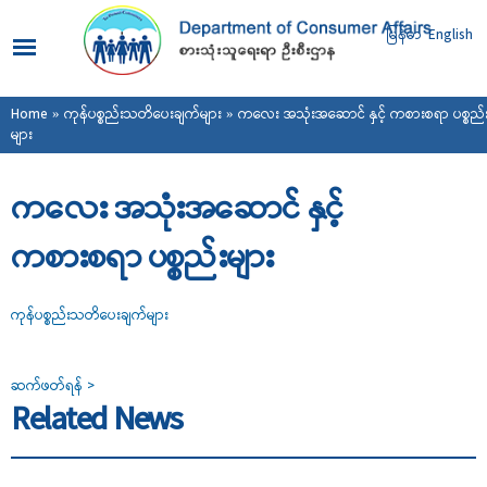
Skip to
main
မြန်မာ
English
content
You are here
Home
»
ကုန်ပစ္စည်းသတိပေးချက်များ
» ကလေး အသုံးအဆောင် နှင့် ကစားစရာ ပစ္စည်
များ
ကလေး အသုံးအဆောင် နှင့်
ကစားစရာ ပစ္စည်းများ
ကုန်ပစ္စည်းသတိပေးချက်များ
ဆက်ဖတ်ရန် >
Related News