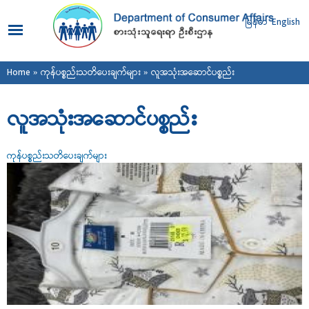
Skip to
main
မြန်မာ
English
content
You are here
Home
»
ကုန်ပစ္စည်းသတိပေးချက်များ
» လူအသုံးအဆောင်ပစ္စည်း
လူအသုံးအဆောင်ပစ္စည်း
ကုန်ပစ္စည်းသတိပေးချက်များ