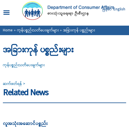
Skip to
main
မြန်မာ
English
content
You are here
Home
»
ကုန်ပစ္စည်းသတိပေးချက်များ
» အခြားကုန် ပစ္စည်းများ
အခြားကုန် ပစ္စည်းများ
ကုန်ပစ္စည်းသတိပေးချက်များ
ဆက်ဖတ်ရန် >
Related News
လူအသုံးအဆောင်ပစ္စည်း