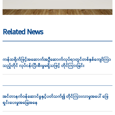
Related News
ကန်ထရိုက်ဖြင့်အဆောက်အဦဆောက်လုပ်ရာတွင်တစ်နှစ်ကျော်ကြာ
သည့်တိုင် လုပ်ငန်းပြီးစီးမှုမရှိသဖြင့် တိုင်ကြားခြင်း
အင်တာနက်ဝန်ဆောင်မှုနှင့်ပတ်သက်၍ တိုင်ကြားလာမှုအပေါ် ဖြေ
ရှင်းပေးမှုအခြေအနေ