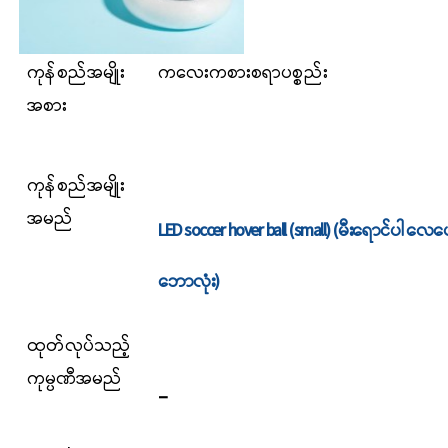
ကုန်စည်အမျိုး
ကလေးကစားစရာပစ္စည်း
အစား
ကုန်စည်
အမျိုး
အမည်
LED soccer hover ball (small) (မီးရောင်ပါ လေပေ
ဘောလုံး)
ထုတ်လုပ်သည့်
ကုမ္ပဏီအမည်
_