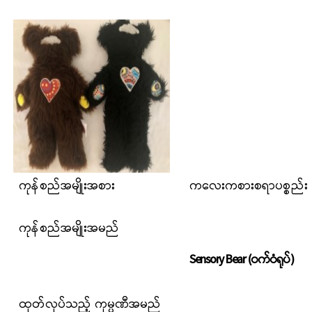
ကုန်စည်အမျိုးအစား
ကလေးကစားစရာပစ္စည်း
ကုန်စည်အမျိုးအမည်
Sensory Bear (ဝက်ဝံရုပ်)
ထုတ်လုပ်သည့် ကုမ္ပဏီအမည်