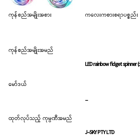
ကုန်စည်အမျိုးအစား
ကလေးကစားစရာပစ္စည်း
ကုန်စည်အမျိုးအမည်
LED rainbow fidget spinne
မော်ဒယ်
_
ထုတ်လုပ်သည့် ကုမ္ပဏီအမည်
J-SKY PTY LTD