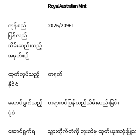
Royal Australian Mint
ကုန်စည်
2026/20961
ပြန်လည်
သိမ်းဆည်းသည့်
အမှတ်စဉ်
ထုတ်လုပ်သည့်
တရုတ်
နိုင်ငံ
ဆောင်ရွက်သည့်
တရားဝင်ပြန်လည်သိမ်းဆည်းခြင်း
ပုံစံ
ဆောင်ရွက်ရ
သွားတိုက်တံကို ဘူးထဲမှ ထုတ်ယူအသုံးပြု