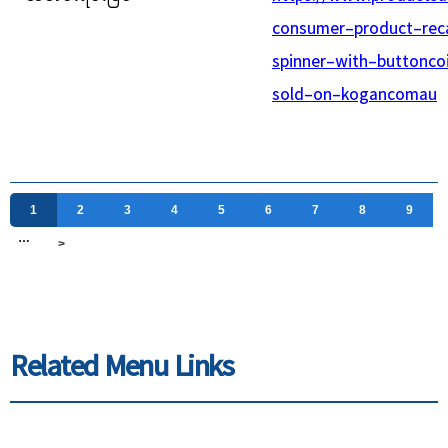
consumer-product-reca
spinner-with-buttonc
sold-on-kogancomau
1
2
3
4
5
6
7
8
9
…
>
Related Menu Links