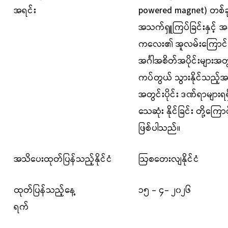
အရင်း
powered magnet)
တစ်ခ
အသက်ရှူကြပ်ခြင်းနှင့် အ
ကလေး၏ အူလမ်းကြောင်း 
အင်္ဂါအစိတ်အပိုင်းများအတွ
ကပ်တွယ် သွားနိုင်သည့်
အတွင်းပိုင်း ဒဏ်ရာများရ
သေဆုံး နိုင်ခြင်း တို့ကြ
ဖြစ်ပါသည်။
အသိပေးထုတ်ပြန်သည့်နိုင်ငံ
ဩစတေးလျနိုင်ငံ
ထုတ်ပြန်သည့်နေ့
၁၅ - ၄- ၂၀၂၆
ရက်