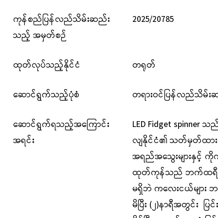
ကုန်စည်ပြန်လည်သိမ်းဆည်း
2025/20785
သည့် အမှတ်စဉ်
ထုတ်လုပ်သည့်နိုင်ငံ
တရုတ်
ဆောင်ရွက်သည့်ပုံစံ
တရားဝင်ပြန်လည်သိမ်းဆည
ဆောင်ရွက်ရသည့်အကြောင်း
LED Fidget spinner သည
အရင်း
လျနိုင်ငံ၏ သတ်မှတ်ထာ
အရည်အသွေးများနှင့် ကိုက်
ထုတ်ကုန်သည် ဘက်ထရီကို လ
မရှိဘဲ ကလေးငယ်များ 
မိပြီး (၂)နာရီအတွင်း ပ