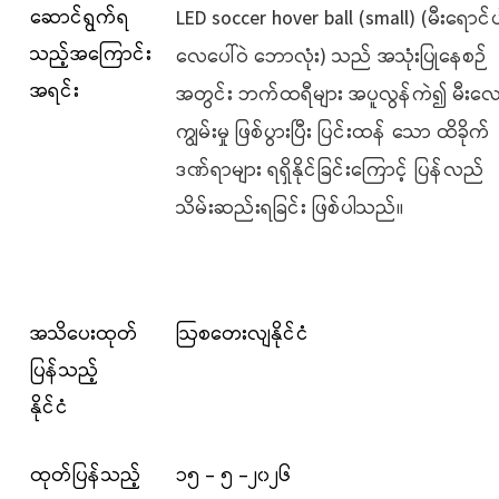
ဆောင်ရွက်ရ
LED soccer hover ball (small) (မီးရောင်ပ
သည့်အကြောင်း
လေပေါ်ဝဲ ဘောလုံး)
သည် အသုံးပြုနေစဉ်
အရင်း
အတွင်း ဘက်ထရီများ အပူလွန်ကဲ၍ မီးလေ
ကျွမ်းမှု ဖြစ်ပွားပြီး ပြင်းထန် သော ထိခိုက်
ဒဏ်ရာများ ရရှိနိုင်ခြင်းကြောင့် ပြန်လည်
သိမ်းဆည်းရခြင်း ဖြစ်ပါသည်။
အသိပေးထုတ်
ဩစတေးလျနိုင်ငံ
ပြန်သည့်
နိုင်ငံ
ထုတ်ပြန်သည့်
၁၅ - ၅ -၂၀၂၆