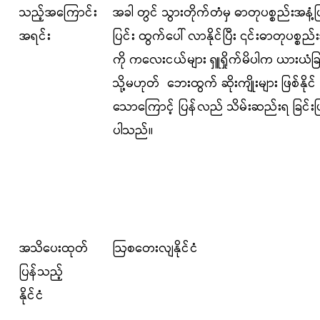
သည့်အကြောင်း
အခါ တွင် သွားတိုက်တံမှ ဓာတုပစ္စည်းအနံ့ပ
အရင်း
ပြင်း ထွက်ပေါ် လာနိုင်ပြီး ၎င်းဓာတုပစ္စည်း
ကို ကလေးငယ်များ ရှူရှိုက်မိပါက ယားယံခြ
သို့မဟုတ် ဘေးထွက် ဆိုးကျိုးများ ဖြစ်နိုင်
သောကြောင့် ပြန်လည် သိမ်းဆည်းရ ခြင်းဖ
ပါသည်။
အသိပေးထုတ်
ဩစတေးလျနိုင်ငံ
ပြန်သည့်
နိုင်ငံ