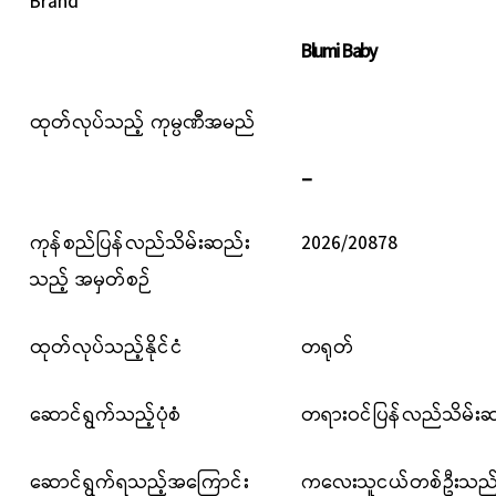
Brand
Blumi Baby
ထုတ်လုပ်သည့် ကုမ္ပဏီအမည်
_
ကုန်စည်ပြန်လည်သိမ်းဆည်း
2026/20878
သည့် အမှတ်စဉ်
ထုတ်လုပ်သည့်နိုင်ငံ
တရုတ်
ဆောင်ရွက်သည့်ပုံစံ
တရားဝင်ပြန်လည်သိမ်းဆည
ဆောင်ရွက်ရသည့်အကြောင်း
ကလေးသူငယ်တစ်ဦးသည် အ