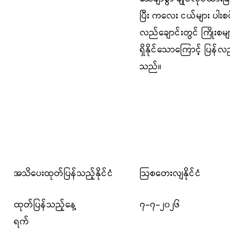
ပြီး ကလေး ငယ်များ ပါးစ
လည်ချောင်းတွင် ကြိုးစ
ရှိနိုင်သောကြောင့် ပြန်လ
သည်။
အသိပေးထုတ်ပြန်သည့်နိုင်ငံ
ဩစတေးလျနိုင်ငံ
ထုတ်ပြန်သည့်နေ့
၇-၇-၂၀၂၆
ရက်