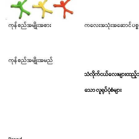
ကုန်စည်အမျိုးအစား
ကလေးအသုံးအ‌ဆောင်ပစ္စ
ကုန်စည်အမျိုးအမည်
သံလိုက်ငယ်လေးများထည့်သ
သော လူရုပ်ပုံစံများ