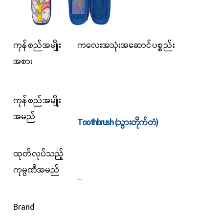
ကုန်စည်အမျိုး
ကလေးအသုံးအဆောင်ပစ္စည်း
အစား
ကုန်စည်
အမျိုး
အမည်
Toothbrush (သွားတိုက်တံ)
ထုတ်လုပ်သည့်
ကုမ္ပဏီအမည်
_
Brand