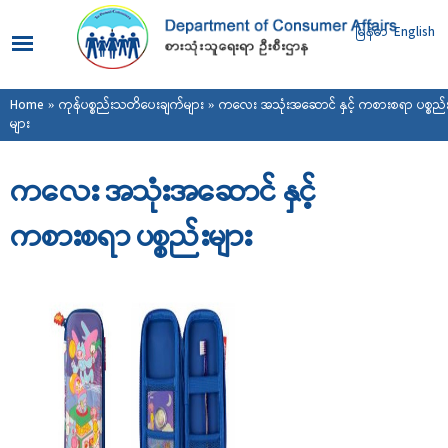
Skip to
main
မြန်မာ
English
content
You are here
Home
»
ကုန်ပစ္စည်းသတိပေးချက်များ
» ကလေး အသုံးအဆောင် နှင့် ကစားစရာ ပစ္စည်
များ
ကလေး အသုံးအဆောင် နှင့်
ကစားစရာ ပစ္စည်းများ
Pages