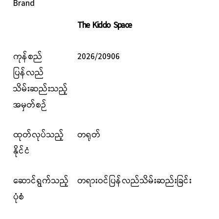
Brand
The
Kiddo
Space
ကုန်စည်
2026/20906
ပြန်လည်
သိမ်းဆည်းသည့်
အမှတ်စဉ်
ထုတ်လုပ်သည့်
တရုတ်
နိုင်ငံ
ဆောင်ရွက်သည့်
တရားဝင်ပြန်လည်သိမ်းဆည်းခြင်း
ပုံစံ