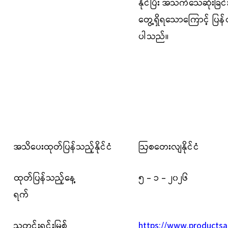
နိုင်ပြီး အသက်သေဆုံးခြင
တွေ့ရှိရသောကြောင့် ပြန
ပါ
သည်။
အသိပေးထုတ်ပြန်သည့်နိုင်ငံ
ဩစတေးလျနိုင်ငံ
ထုတ်ပြန်သည့်နေ့
၅ - ၁ - ၂၀၂၆
ရက်
သတင်းရင်းမြစ်
https://www.productsa