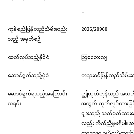
_
ကုန်စည်ပြန်လည်သိမ်းဆည်း
2026/20960
သည့် အမှတ်စဉ်
ထုတ်လုပ်သည့်နိုင်ငံ
ဩစတေးလျ
ဆောင်ရွက်သည့်ပုံစံ
တရားဝင်ပြန်လည်သိမ်းဆည
ဆောင်ရွက်ရသည့်အကြောင်း
ဤထုတ်ကုန်သည် အသက် 
အရင်း
အတွက် ထုတ်လုပ်ထားခြင်းဖြစ
များသည် သတ်မှတ်ထားသော စံ
လည်း ကိုက်ညီမှုမရှိပါ။ အဆ
သေချာစွာ ချုပ်လုပ်ထားခြင်