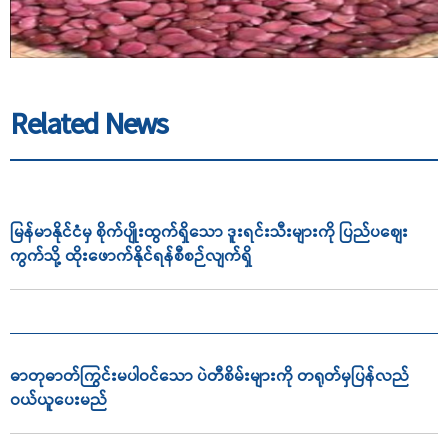
Related News
မြန်မာနိုင်ငံမှ စိုက်ပျိုးထွက်ရှိသော ဒူးရင်းသီးများကို ပြည်ပစျေး
ကွက်သို့ ထိုးဖောက်နိုင်ရန်စီစဉ်လျက်ရှိ
ဓာတုဓာတ်ကြွင်းမပါဝင်သော ပဲတီစိမ်းများကို တရုတ်မှပြန်လည်
ဝယ်ယူပေးမည်