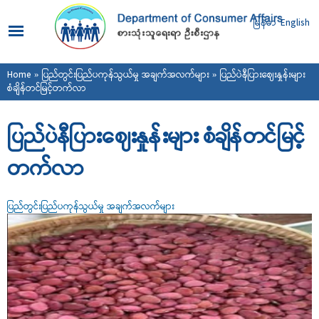
Skip to
main
မြန်မာ
English
content
You are here
Home
»
ပြည်တွင်းပြည်ပကုန်သွယ်မှု အချက်အလက်များ
» ပြည်ပဲနီပြားဈေးနှုန်းများ
စံချိန်တင်မြင့်တက်လာ
ပြည်ပဲနီပြားဈေးနှုန်းများ စံချိန်တင်မြင့်
တက်လာ
ပြည်တွင်းပြည်ပကုန်သွယ်မှု အချက်အလက်များ