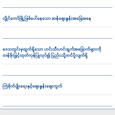
လွိုင်ကော်မြို့ဖြစ်ပေါ်နေသော ဆန်ဈေးနှုန်းအခြေအနေ
ဒေသတွင်းမှထွက်ရှိသော ဟင်းသီးဟင်းရွက်အခြောက်များကို
တန်ဖိုးမြှင့်ထုတ်ကုန်ပြုလုပ်၍ ပြည်ပသို့တင်ပို့လျက်ရှိ
ကြံစိုက်ပျိုးရေးနှင့်ဈေးနှုန်းဈေးကွက်