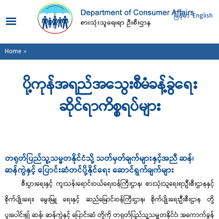
Skip to
main
မြန်မာ
English
content
You are here
Home
»
ပို့ကုန်အရည်အသွေးစီမံခန့်ခွဲရေး
ဆိုင်ရာကိစ္စရပ်များ
တရုတ်ပြည်သူ့သမ္မတနိုင်ငံသို့ သတ်မှတ်ချက်များနှင့်အညီ ဆန်၊
ဆန်ကွဲနှင့် ပြောင်းဆံတင်ပို့နိုင်ရေး ဆောင်ရွက်ချက်များ
စီးပွားရေးနှင့် ကူးသန်းရောင်းဝယ်ရေးဝန်ကြီးဌာန၊ စားသုံးသူရေးရာဦးစီးဌာနနှင့်
စိုက်ပျိုးရေး၊ မွေးမြူ ရေးနှင့် ဆည်မြောင်းဝန်ကြီးဌာန၊ စိုက်ပျိုးရေးဦးစီးဌာန တို့
ပူးပေါင်း၍ ဆန်၊ ဆန်ကွဲနှင့် ပြောင်းဆံ တို့ကို တရုတ်ပြည်သူ့သမ္မတနိုင်ငံ၊ အကောက်ခွန်