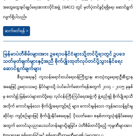
အထွေထွေအုပ်ချုပ်ရေးအာဏာပိုင်အဖွဲ့ (GACC) တွင် မှတ်ပုံတင်ခွင့်ရရှိရေး ဆောင်ရွက်
လျက်ရှိပါသည်။
ဆက်ဖတ်ရန် >
မြန်မာပဲတီစိမ်းများအား ဥရောပနိုင်ငံများသို့တင်ပို့ရာတွင် ဥပဒေ
သတ်မှတ်ချက်များနှင့်အညီ စိုက်ပျိုးထုတ်လုပ်တင်ပို့သွားနိုင်ရေး
ဆောင်ရွက်ချက်များ
စီးပွားရေးနှင့် ကူးသန်းရောင်းဝယ်ရေးဝန်ကြီးဌာန၊ စားသုံးသူရေးရာဦးစီးဌာန
အနေဖြင့် ဥရောပသမဂ္ဂ နိုင်ငံများသို့ ပဲပင်ပေါက်ဖောက်ရန်အတွက် ၂၀၁၄ - ၂၀၁၅ ခုနှစ်
မှ စတင်၍ မြန်မာပဲများတင်ပို့ရေး လုပ်ငန်းကြီးကြပ်ရေးအဖွဲ့ကို ဖွဲ့စည်း၍ စိုက်ပျိုးရာသီ
အလိုက် ကောင်းမွန်သော စိုက်ပျိုးရေးကျင့်စဉ် များ၊ ကောင်းမွန်သော ကျန်းမာသန့်ရှင်းမှု
ဆိုင်ရာ ကျင့်စဉ်များဖြင့် စိုက်ပျိုးနိုင်စေရေးနှင့် ပိုးသတ်ဆေး စနစ်တကျသုံးစွဲနိုင်စေရေး
အတွက် တောင်သူပညာပေးသင်တန်းများပို့ချခြင်း၊ ပဲတီစိမ်းတင်ပို့မည့် ကုမ္ပဏီများအား
Processer စစ်ဆေးခြင်းနှင့် စစ်ဆေးပြီးကုမ္ပဏီများ၏ ပဲများအား ပ