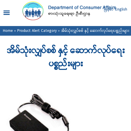
Skip to
main
မြန်မာ
English
content
You are here
Home
»
Product Alert Category
» အိမ်သုံးလျှပ်စစ် နှင့် ဆောက်လုပ်ရေးပစ္စည်းများ
အိမ်သုံးလျှပ်စစ် နှင့် ဆောက်လုပ်ရေး
ပစ္စည်းများ
Pages