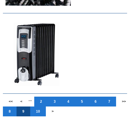
…
<<
<
2
3
4
5
6
7
>>
8
9
10
>