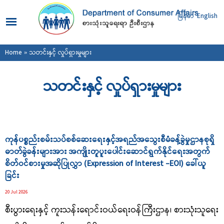
Skip to
main
မြန်မာ
English
content
You are here
Home
» သတင်းနှင့် လှုပ်ရှားမှုများ
သတင်းနှင့် လှုပ်ရှားမှုများ
Pages
ကုန်ပစ္စည်းစမ်းသပ်စစ်ဆေးရေးနှင့်အရည်အသွေးစီမံခန့်ခွဲမှုဌာနစုရှိ
ဓာတ်ခွဲခန်းများအား အကျိုးတူပူးပေါင်းဆောင်ရွက်နိုင်ရေးအတွက်
စိတ်ဝင်စားမှုအဆိုပြုလွှာ (Expression of Interest -EOI) ခေါ်ယူ
ခြင်း
20 Jul 2026
စီးပွားရေးနှင့်
ကူးသန်းရောင်းဝယ်ရေးဝန်ကြီးဌာန၊ စားသုံးသူရေး