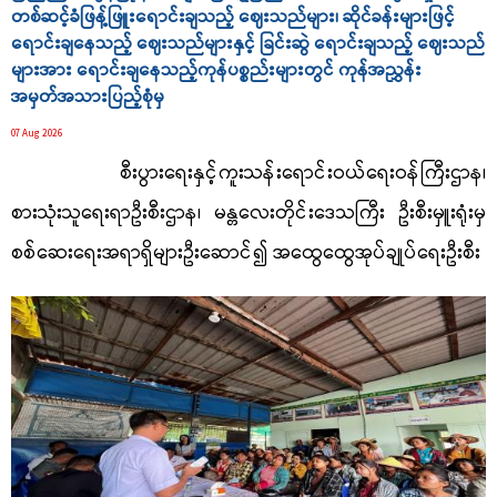
တစ်ဆင့်ခံဖြန့်ဖြူးရောင်းချသည့် ဈေးသည်များ၊ ဆိုင်ခန်းများဖြင့်
ရောင်းချနေသည့် ဈေးသည်များနှင့် ခြင်းဆွဲ ရောင်းချသည့် ဈေးသည်
များအား ရောင်းချနေသည့်ကုန်ပစ္စည်းများတွင် ကုန်အညွှန်း
အမှတ်အသားပြည့်စုံမှ
07 Aug 2026
စီးပွားရေးနှင့်ကူးသန်းရောင်းဝယ်ရေးဝန်ကြီးဌာန၊
စားသုံးသူရေးရာဦးစီးဌာန၊ မန္တလေးတိုင်းဒေသကြီး
ဦးစီးမှူးရုံးမှ
စစ်ဆေးရေးအရာရှိများဦးဆောင်၍ အထွေထွေအုပ်ချုပ်ရေးဦးစီး