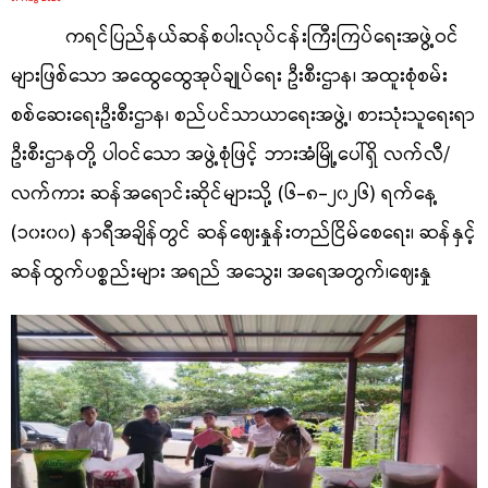
ကရင်ပြည်နယ်ဆန်စပါးလုပ်ငန်းကြီးကြပ်ရေးအဖွဲ့ဝင်
များဖြစ်သော အထွေထွေအုပ်ချုပ်ရေး ဦးစီးဌာန၊ အထူးစုံစမ်း
စစ်ဆေးရေးဦးစီးဌာန၊ စည်ပင်သာယာရေးအဖွဲ့၊ စားသုံးသူရေးရာ
ဦးစီးဌာနတို့ ပါဝင်သော အဖွဲ့စုံဖြင့် ဘားအံမြို့ပေါ်ရှိ လက်လီ/
လက်ကား ဆန်အရောင်းဆိုင်များသို့ (၆-၈-၂၀၂၆) ရက်နေ့
(၁၀း၀၀) နာရီအချိန်တွင် ဆန်ဈေးနှုန်းတည်ငြိမ်စေရေး၊ ဆန်နှင့်
ဆန်ထွက်ပစ္စည်းများ အရည် အသွေး၊ အရေအတွက်၊ဈေးနှု