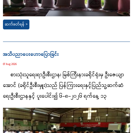
ဆက်ဖတ်ရန် >
အသိပညာ‌ပေး‌ဟောပြောခြင်း
07 Aug 2026
စားသုံးသူရေးရာဦးစီးဌာန၊ မြစ်ကြီးနားခရိုင်ရုံးမှ
ဦးဇေယျာ
အောင် (ခရိုင်ဦးစီးမှူး)
သည် ပြန်ကြားရေးနှင့်ပြည်သူ့ဆက်ဆံ
ရေးဦးစီးဌာနနှင့် ပူးပေါင်း၍ ၆-၈-၂၀၂၆ ရက်နေ့ ၁၃