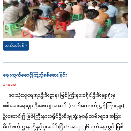
ဆက်ဖတ်ရန် >
ဈေးကွက်စောင့်ကြည့်စစ်ဆေးခြင်း
07 Aug 2026
စားသုံးသူရေးရာဦးစီးဌာန၊ မြစ်ကြီးနားခရိုင်ဦးစီးမှူးရုံးမှ
စစ်ဆေးရေးမှူး ဦးဇေယျာအောင် (လက်ထောက်ညွှန်ကြားမှူး)
ဦးဆောင်၍ မြစ်ကြီးနားခရိုင်ဦးစီးမှူးရုံးမှဝန်ထမ်းများ၊ အခြား
မိတ်ဖက် ဌာနတို့နှင့်ပူးပေါင်းပြီး ၆-၈-၂၀၂၆ ရက်နေ့တွင် မြစ်