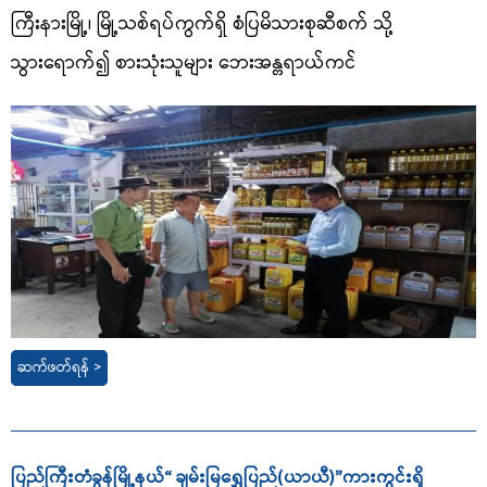
ကြီးနားမြို့၊ မြို့သစ်ရပ်ကွက်ရှိ စံပြမိသားစုဆီစက် သို့
သွားရောက်၍ စားသုံးသူများ ဘေးအန္တရာယ်ကင်
ဆက်ဖတ်ရန် >
ပြည်ကြီးတံခွန်မြို့နယ်“ ချမ်းမြရွှေပြည်(ယာယီ)”ကားကွင်းရှိ