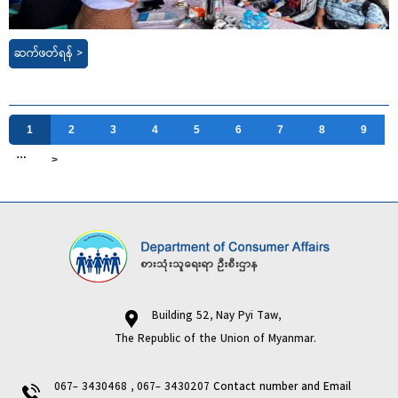
ဆက်ဖတ်ရန် >
1
2
3
4
5
6
7
8
9
…
>
Building 52, Nay Pyi Taw,
The Republic of the Union of Myanmar.
067- 3430468 , 067- 3430207
Contact number and Email