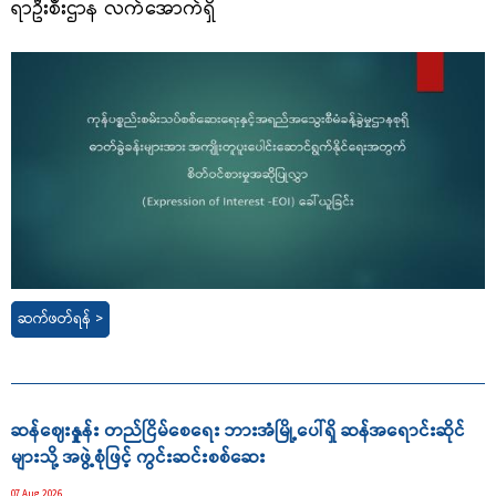
ရာဦးစီးဌာန လက်အောက်ရှိ
ဆက်ဖတ်ရန် >
ဆန်ဈေးနှုူန်း တည်ငြိမ်စေရေး ဘားအံမြို့ပေါ်ရှိ ဆန်အရောင်းဆိုင်
များသို့ အဖွဲ့စုံဖြင့် ကွင်းဆင်းစစ်ဆေး
07 Aug 2026