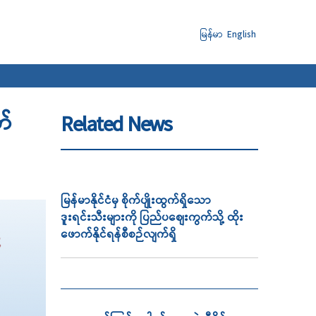
မြန်မာ
English
တ်
Related News
မြန်မာနိုင်ငံမှ စိုက်ပျိုးထွက်ရှိသော
ဒူးရင်းသီးများကို ပြည်ပစျေးကွက်သို့ ထိုး
ဖောက်နိုင်ရန်စီစဉ်လျက်ရှိ