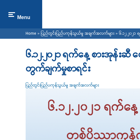
Menu
You are here
Home
»
ပြည်တွင်းပြည်ပကုန်သွယ်မှု အချက်အလက်များ
» ၆.၁၂.၂၀၂၁ ရက
၆.၁၂.၂၀၂၁ ရက်နေ့ စားအုန်းဆီ ဈ
တွက်ချက်မှုစာရင်း
ပြည်တွင်းပြည်ပကုန်သွယ်မှု အချက်အလက်များ