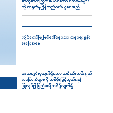
ဓာတုဓာတ်ကြွင်းမပါဝင်သော ပဲတီစိမ်းများ
ကို တရုတ်မှပြန်လည်ဝယ်ယူပေးမည်
လွိုင်ကော်မြို့ဖြစ်ပေါ်နေသော ဆန်ဈေးနှုန်း
အခြေအနေ
ဒေသတွင်းမှထွက်ရှိသော ဟင်းသီးဟင်းရွက်
အခြောက်များကို တန်ဖိုးမြှင့်ထုတ်ကုန်
ပြုလုပ်၍ ပြည်ပသို့တင်ပို့လျက်ရှိ