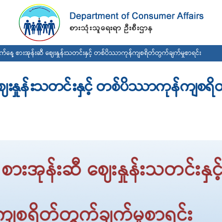
Skip to
main
content
်နေ့ စားအုန်းဆီ ဈေးနှုန်းသတင်းနှင့် တစ်ပိဿာကုန်ကျစရိတ်တွက်ချက်မှုစာရင်း
ေးနှုန်းသတင်းနှင့် တစ်ပိဿာကုန်ကျစရိ