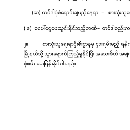
(ဆ) တင်ဒါပုံစံရောင်းချမည့်နေရာ - စားသုံးသူရ
(
ဇ)
စပေါ်ငွေ
ပေးသွင်းနိုင်သည့်ဘဏ်
-
တင်ဒါစည်းကမ်
၂။ စားသုံးသူရေးရာဦးစီးဌာနမှ ငှားရမ်းမည့်
ရန်က
မြို့နယ်သို့
သွားရောက်ကြည့်ရှုနိုင်ပြီး
အသေးစိတ်
အချ
စုံစမ်း မေးမြန်းနိုင်ပါသည်။
တင်ဒါစိစစ