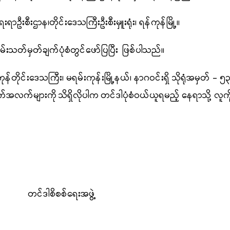
ေးရာဦးစီးဌာန၊
တိုင်းဒေသကြီး
ဦး
စီးမှူးရုံး၊ ရန်ကုန်မြို့။
းသတ်မှတ်ချက်ပုံစံတွင်
ဖော်ပြပြီး
ဖြစ်ပါသည်။
ုန်တိုင်းဒေသကြီး၊ မရမ်းကုန်းမြို့နယ်၊
နာဂဝင်းရှိ သိုရုံအမှတ် - ၅၃
က်အလက်များကို
သိရှိလိုပါက
တင်ဒါပုံစံဝယ်ယူရမည့်
နေရာသို့ လူကိ
်ရေး
အဖွဲ့