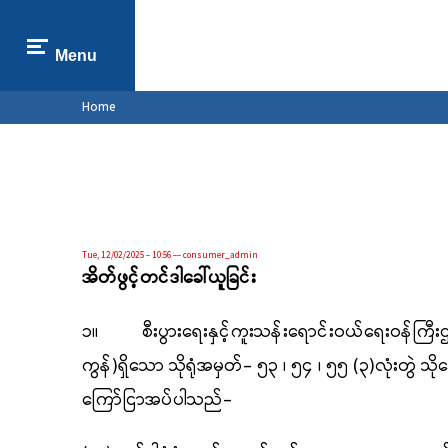
Menu
You are here
Home
Tue, 12/02/2025 - 10:56
--
consumer_admin
အိတ်ဖွင့်တင်ဒါခေါ်ယူခြင်း
၁။
စီးပွားရေးနှင့်ကူးသန်းရောင်းဝယ်ရေးဝန်ကြီး
ကွန်)ရှိသော
သိုရုံအမှတ်- ၅၃ ၊ ၅၄ ၊ ၅၅ (၃)လုံးတွဲ သိ
ကြော်ငြာအပ်ပါသည်
-