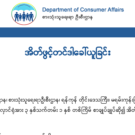
Skip to
main
content
အိတ်ဖွင့်တင်ဒါခေါ်ယူခြင်း
ဌာန၊
စားသုံးသူရေးရာဦးစီးဌာန၊
ရန်ကုန်
တိုင်းဒေသကြီး၊ မရမ်းကုန်းမြ
ုလှောင်ရုံအား ၃ နှစ်သက်တမ်း ၁ နှစ် တစ်ကြိမ် စာချုပ်ချုပ်ဆို၍
အိတ်