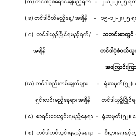
(က)
တင်ဒါပုံစံရောင်းချမည့်ရက်
-
၂-၁၂-
၂၀၂
၅
ရက်
(
ခ
)
တင်ဒါပိတ်မည့်နေ့/
အချိန် -
၁၅-၁၂-
၂၀၂
၅
ရ
(
ဂ
) တင်ဒါယှဉ်ပြိုင်ရမည့်ရ
က်/
-
သတင်းစာတွင်
အချိန်
တင်ဒါပုံစံဝယ်ယူထားသ
အကြောင်းကြားသွားမည် 
(ဃ) တင်ဒါစည်းကမ်းချက်များ - ရုံးအမှတ်(၅၂)၊
ရှင်းလင်းမည့်နေရာ၊ အချိန် တင်ဒါယှဥ်ပြိုင်ရ
(
င) စာရင်းပေးသွင်းရမည့်နေရာ
-
ရုံးအမှတ်(၅၂)၊
(
စ
) တင်ဒါတင်သွင်းရမည့်နေရာ -
စီးပွားရေးနှင်