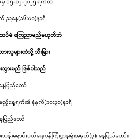
မှ
၁၅-၁၂-
၂၀၂
၅ ရက်
ထိ
က် ညနေ(၁၆:၀၀)နာရီ
 ထပ်မံ ကြေညာမည်မဟုတ်ဘဲ
ူများထံသို့ သီးခြား
ဖြစ်ပါသည်
 နေပြည်တော်
မည့်နေ့ရက်၏ နံနက်(၁၀း၃၀)နာရီ
 နေပြည်တော်
့ကူးသန်းရောင်းဝယ်ရေးဝန်ကြီးဌာန၊
ရုံးအမှတ်(၃)၊ နေပြည်တော်။