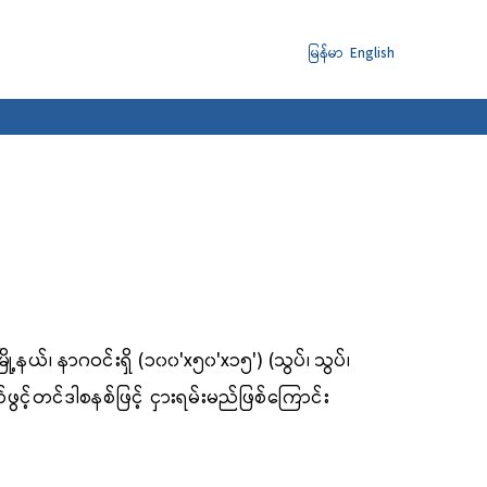
မြန်မာ
English
ို့နယ်၊ နာဂဝင်းရှိ (၁၀၀'
x၅၀'x၁၅') (သွပ်၊ သွပ်၊
ဖွင့်တင်ဒါစနစ်ဖြင့် ငှားရမ်း
မည်ဖြစ်ကြောင်း