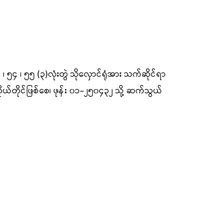
 ၊ ၅၄ ၊ ၅၅ (၃)လုံးတွဲ သိုလှောင်ရုံအား
သက်ဆိုင်ရာ
ုယ်တိုင်ဖြစ်စေ၊ ဖုန်း
၀၁-၂၅၀၄၃၂
သို့ ဆက်သွယ်