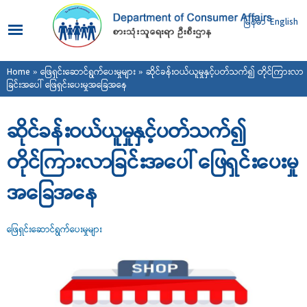
Skip to
main
မြန်မာ
English
content
You are here
Home
»
ဖြေရှင်းဆောင်ရွက်ပေးမှုများ
» ဆိုင်ခန်းဝယ်ယူမှုနှင့်ပတ်သက်၍ တိုင်ကြားလာ
ခြင်းအပေါ် ဖြေရှင်းပေးမှုအခြေအနေ
ဆိုင်ခန်းဝယ်ယူမှုနှင့်ပတ်သက်၍
တိုင်ကြားလာခြင်းအပေါ် ဖြေရှင်းပေးမှု
အခြေအနေ
ဖြေရှင်းဆောင်ရွက်ပေးမှုများ