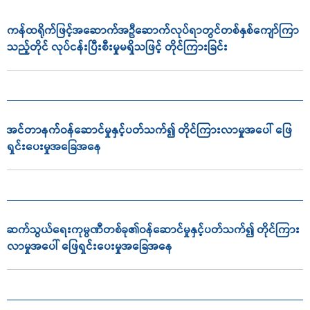
ကန်ထရိုက်ဖြင့်အဆောက်အဦဆောက်လုပ်ရာတွင်တစ်နှစ်ကျော်ကြာ
သည့်တိုင် လုပ်ငန်းပြီးစီးမှုမရှိသဖြင့် တိုင်ကြားခြင်း
အင်တာနက်ဝန်ဆောင်မှုနှင့်ပတ်သက်၍ တိုင်ကြားလာမှုအပေါ် ဖြေ
ရှင်းပေးမှုအခြေအနေ
ဆက်သွယ်ရေးကုမ္ပဏီတစ်ခု၏ဝန်ဆောင်မှုနှင့်ပတ်သက်၍ တိုင်ကြား
လာမှုအပေါ် ဖြေရှင်းပေးမှုအခြေအနေ