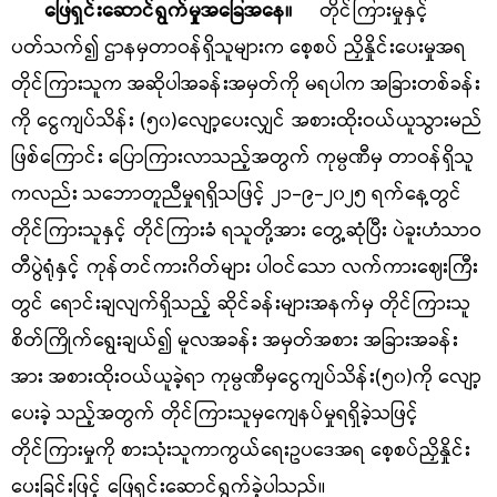
ဖြေရှင်းဆောင်ရွက်မှုအခြေအနေ။
တိုင်ကြားမှုနှင့်
ပတ်သက်၍ ဌာနမှတာဝန်ရှိသူများက စေ့စပ် ညှိနှိုင်းပေးမှုအရ
တိုင်ကြားသူက အဆိုပါအခန်းအမှတ်ကို မရပါက အခြားတစ်ခန်း
ကို ငွေကျပ်သိန်း (၅၀)လျော့ပေးလျှင် အစားထိုးဝယ်ယူသွားမည်
ဖြစ်ကြောင်း ပြောကြားလာသည့်အတွက် ကုမ္ပဏီမှ တာဝန်ရှိသူ
ကလည်း သဘောတူညီမှုရရှိသဖြင့် ၂၁-၉-၂၀၂၅ ရက်နေ့တွင်
တိုင်ကြားသူနှင့် တိုင်ကြားခံ ရသူတို့အား တွေ့ဆုံပြီး ပဲခူးဟံသာဝ
တီပွဲရုံနှင့် ကုန်တင်ကားဂိတ်များ ပါဝင်သော လက်ကားဈေးကြီး
တွင် ရောင်းချလျက်ရှိသည့် ဆိုင်ခန်းများအနက်မှ တိုင်ကြားသူ
စိတ်ကြိုက်ရွေးချယ်၍ မူလအခန်း အမှတ်အစား အခြားအခန်း
အား အစားထိုးဝယ်ယူခဲ့ရာ ကုမ္ပဏီမှငွေကျပ်သိန်း(၅၀)ကို လျော့
ပေးခဲ့ သည့်အတွက် တိုင်ကြားသူမှကျေနပ်မှုရရှိခဲ့သဖြင့်
တိုင်ကြားမှုကို စားသုံးသူကာကွယ်ရေးဥပဒေအရ စေ့စပ်ညှိနှိုင်း
ပေးခြင်းဖြင့် ဖြေရှင်းဆောင်ရွက်ခဲ့ပါသည်။