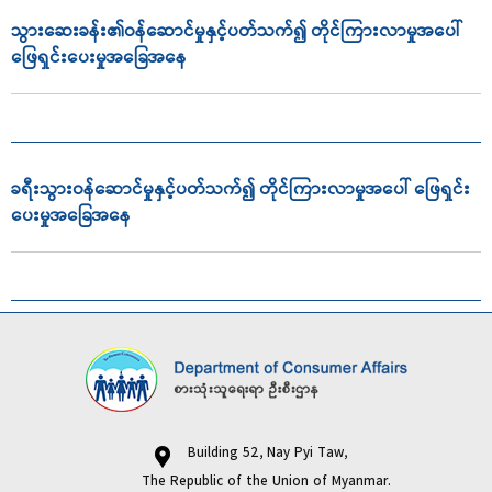
သွားဆေးခန်း၏ဝန်ဆောင်မှုနှင့်ပတ်သက်၍ တိုင်ကြားလာမှုအပေါ်
ဖြေရှင်းပေးမှုအခြေအနေ
ခရီးသွားဝန်ဆောင်မှုနှင့်ပတ်သက်၍ တိုင်ကြားလာမှုအပေါ် ဖြေရှင်း
ပေးမှုအခြေအနေ
Building 52, Nay Pyi Taw,
The Republic of the Union of Myanmar.