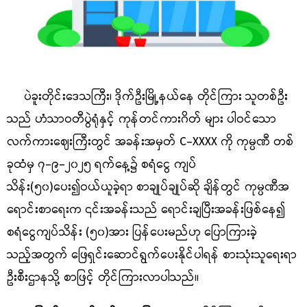
ပဲခူးတိုင်းဒေသကြီး၊ ဒိုက်ဦးမြို့နယ်နေ တိုင်ကြား သူတစ်ဦး
သည် ဟံသာဝတီပွဲရုံနှင့် ကုန်တင်ကားဂိတ် များ ပါဝင်သော
လက်ကားဈေးကြီးတွင် အခန်းအမှတ် C-XXXX ကို ကုမ္ပဏီ တစ်
ခုထံမှ ၇-၉-၂၀၂၅ ရက်နေ့၌ စရံငွေ ကျပ်
သိန်း(၅၀)ပေး၍ဝယ်ယူခဲ့ရာ စာချုပ်ချုပ်ဆို ချိန်တွင် ကုမ္ပဏီအ
ရောင်းစာရေးက ၎င်းအခန်းသည် ရောင်းချပြီးအခန်းဖြစ်နေ၍
စရံငွေကျပ်သိန်း (၅၀)အား ပြန်ပေးမည်ဟု ပြောကြားခဲ့
သည့်အတွက် ဖြေရှင်းဆောင်ရွက်ပေးနိုင်ပါရန် စားသုံးသူရေးရာ
ဦးစီးဌာနသို့ စာဖြင့် တိုင်ကြားလာပါသည်။