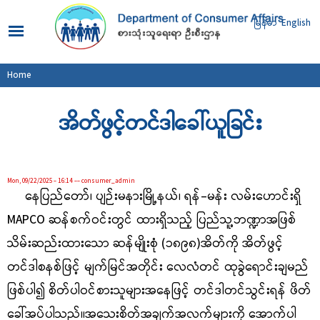
Skip to
main
မြန်မာ
English
content
You are here
Home
အိတ်ဖွင့်တင်ဒါခေါ်ယူခြင်း
Mon, 09/22/2025 - 16:14
--
consumer_admin
နေပြည်တော်၊ ပျဉ်းမနားမြို့နယ်၊ ရန်-မန်း လမ်းဟောင်းရှိ
MAPCO ဆန်စက်ဝင်းတွင် ထားရှိသည့် ပြည်သူ့ဘဏ္ဍာအဖြစ်
သိမ်းဆည်းထားသော ဆန်မျိုးစုံ (၁၈၉၈)အိတ်ကို အိတ်ဖွင့်
တင်ဒါစနစ်ဖြင့် မျက်မြင်အတိုင်း လေလံတင် ထုခွဲရောင်းချမည်
ဖြစ်ပါ၍ စိတ်ပါဝင်စားသူများအနေဖြင့်
တင်ဒါတင်သွင်းရန် ဖိတ်
ခေါ်အပ်ပါသည်။
အသေးစိတ်အချက်အလက်များကို အောက်ပါ