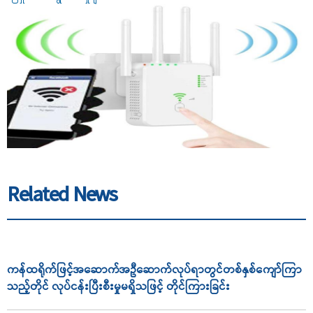
Related News
ကန်ထရိုက်ဖြင့်အဆောက်အဦဆောက်လုပ်ရာတွင်တစ်နှစ်ကျော်ကြာ
သည့်တိုင် လုပ်ငန်းပြီးစီးမှုမရှိသဖြင့် တိုင်ကြားခြင်း