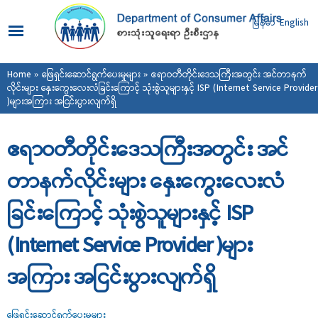
Skip to
main
မြန်မာ
English
content
You are here
Home
»
ဖြေရှင်းဆောင်ရွက်ပေးမှုများ
» ဧရာဝတီတိုင်းဒေသကြီးအတွင်း အင်တာနက်
လိုင်းများ နှေးကွေးလေးလံခြင်းကြောင့် သုံးစွဲသူများနှင့် ISP (Internet Service Provider
)များအကြား အငြင်းပွားလျက်ရှိ
ဧရာဝတီတိုင်းဒေသကြီးအတွင်း အင်
တာနက်လိုင်းများ နှေးကွေးလေးလံ
ခြင်းကြောင့် သုံးစွဲသူများနှင့် ISP
(Internet Service Provider )များ
အကြား အငြင်းပွားလျက်ရှိ
ဖြေရှင်းဆောင်ရွက်ပေးမှုများ