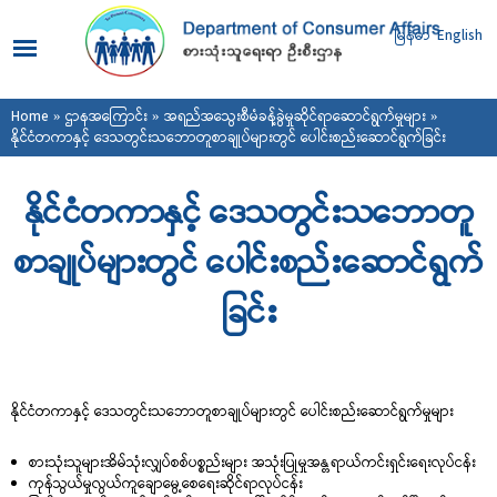
Skip to
main
မြန်မာ
English
content
You are here
Home
»
ဌာနအကြောင်း
»
အရည်အသွေးစီမံခန့်ခွဲမှုဆိုင်ရာဆောင်ရွက်မှုများ
»
နိုင်ငံတကာနှင့် ဒေသတွင်းသဘောတူစာချုပ်များတွင် ပေါင်းစည်းဆောင်ရွက်ခြင်း
နိုင်ငံတကာနှင့် ဒေသတွင်းသဘောတူ
စာချုပ်များတွင် ပေါင်းစည်းဆောင်ရွက်
ခြင်း
နိုင်ငံတကာနှင့် ဒေသတွင်းသဘောတူစာချုပ်များတွင် ပေါင်းစည်းဆောင်ရွက်မှုများ
စားသုံးသူများအိမ်သုံးလျှပ်စစ်ပစ္စည်းများ အသုံးပြုမှုအန္တရာယ်ကင်းရှင်းရေးလုပ်ငန်း
ကုန်သွယ်မှုလွယ်ကူချောမွေ့စေရေးဆိုင်ရာလုပ်ငန်း