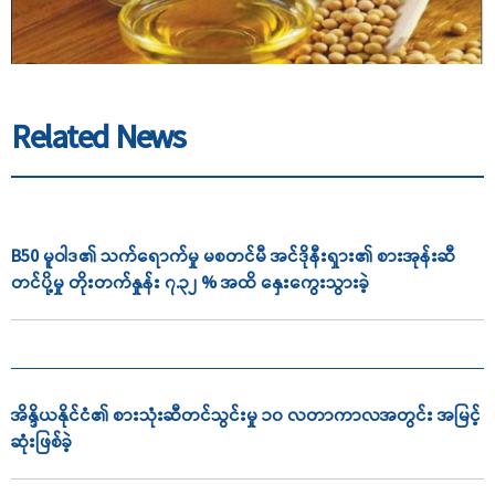
Related News
B50 မူဝါဒ၏ သက်ရောက်မှု မစတင်မီ အင်ဒိုနီးရှား၏ စားအုန်းဆီ
တင်ပို့မှု တိုးတက်နှုန်း ၇.၃၂ % အထိ နှေးကွေးသွားခဲ့
အိန္ဒိယနိုင်ငံ၏ စားသုံးဆီတင်သွင်းမှု ၁၀ လတာကာလအတွင်း အမြင့်
ဆုံးဖြစ်ခဲ့