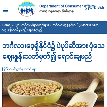
Skip to
main
မြန်မာ
English
content
You are here
Home
»
ပြည်ပကုန်သွယ်မှုသတင်းများ
» ဘင်္ဂလားဒေ့ရှ်နိုင်ငံ၌ ပဲပုပ်ဆီအား ပုံသေ
ဈေးနှုန်းသတ်မှတ်၍ ရောင်းချမည်
ဘင်္ဂလားဒေ့ရှ်နိုင်ငံ၌ ပဲပုပ်ဆီအား ပုံသေ
ဈေးနှုန်းသတ်မှတ်၍ ရောင်းချမည်
ပြည်ပကုန်သွယ်မှုသတင်းများ