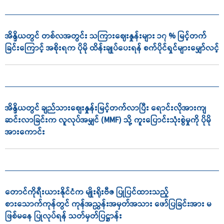
အိန္ဒိယတွင် တစ်လအတွင်း သကြားဈေးနှုန်းများ ၁၇ % မြင့်တက်
ခြင်းကြောင့် အစိုးရက ပိုမို ထိန်းချုပ်ပေးရန် စက်ပိုင်ရှင်များမျှော်လင့်
အိန္ဒိယတွင် ချည်သားစျေးနှုန်းမြင့်တက်လာပြီး ရောင်းလိုအားကျ
ဆင်းလာခြင်းက လူလုပ်အမျှင် (MMF) သို့ ကူးပြောင်းသုံးစွဲမှုကို ပိုမို
အားကောင်း
တောင်ကိုရီးယားနိုင်ငံက မျိုးရိုးဗီဇ ပြုပြင်ထားသည့်
စားသောက်ကုန်တွင် ကုန်အညွှန်းအမှတ်အသား ဖော်ပြခြင်းအား မ
ဖြစ်မနေ ပြုလုပ်ရန် သတ်မှတ်ပြဋ္ဌာန်း